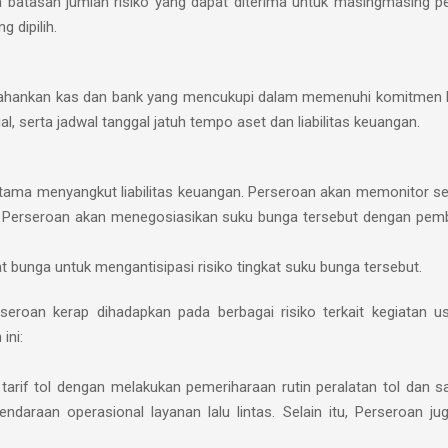
batasan jumlah risiko yang dapat diterima untuk masingmasing pel
 dipilih.
rtahankan kas dan bank yang mencukupi dalam memenuhi komitmen 
l, serta jadwal tanggal jatuh tempo aset dan liabilitas keuangan.
rutama menyangkut liabilitas keuangan. Perseroan akan memonitor s
 Perseroan akan menegosiasikan suku bunga tersebut dengan pemb
at bunga untuk mengantisipasi risiko tingkat suku bunga tersebut.
rseroan kerap dihadapkan pada berbagai risiko terkait kegiatan
ini:
 tarif tol dengan melakukan pemeriharaan rutin peralatan tol dan 
daraan operasional layanan lalu lintas. Selain itu, Perseroan ju