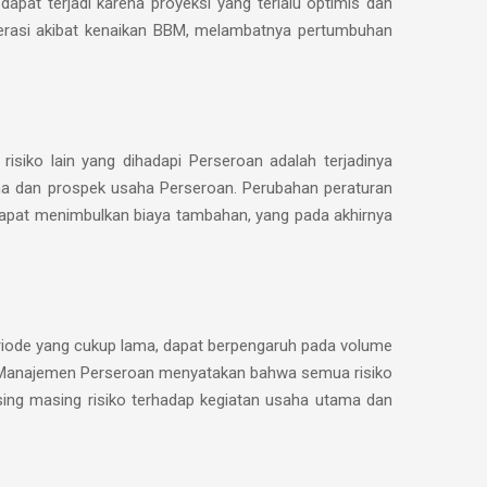
dapat terjadi karena proyeksi yang terlalu optimis dan
operasi akibat kenaikan BBM, melambatnya pertumbuhan
isiko lain yang dihadapi Perseroan adalah terjadinya
aha dan prospek usaha Perseroan. Perubahan peraturan
dapat menimbulkan biaya tambahan, yang pada akhirnya
periode yang cukup lama, dapat berpengaruh pada volume
. Manajemen Perseroan menyatakan bahwa semua risiko
ing masing risiko terhadap kegiatan usaha utama dan