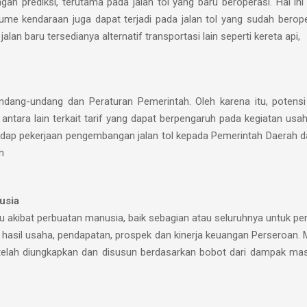
n prediksi, terutama pada jalan tol yang baru beroperasi. Hal ini 
olume kendaraan juga dapat terjadi pada jalan tol yang sudah ber
an baru tersedianya alternatif transportasi lain seperti kereta api,
dang-undang dan Peraturan Pemerintah. Oleh karena itu, potensi r
ntara lain terkait tarif yang dapat berpengaruh pada kegiatan us
rhadap pekerjaan pengembangan jalan tol kepada Pemerintah Daerah 
n
usia
tau akibat perbuatan manusia, baik sebagian atau seluruhnya untuk 
 hasil usaha, pendapatan, prospek dan kinerja keuangan Perseroan
 telah diungkapkan dan disusun berdasarkan bobot dari dampak mas