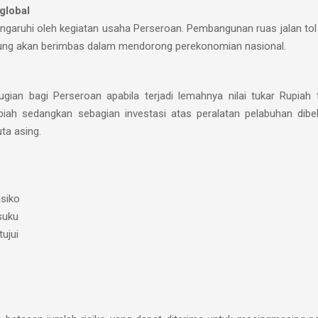
global
ngaruhi oleh kegiatan usaha Perseroan. Pembangunan ruas jalan t
gsung akan berimbas dalam mendorong perekonomian nasional.
ugian bagi Perseroan apabila terjadi lemahnya nilai tukar Rupiah 
ah sedangkan sebagian investasi atas peralatan pelabuhan dibel
ta asing.
siko
 suku
ujui