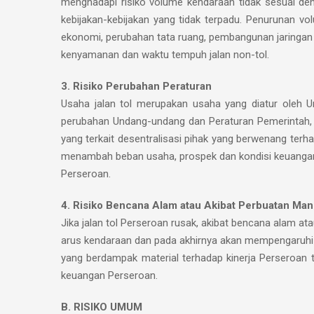
menghadapi risiko volume kendaraan tidak sesuai denga
kebijakan-kebijakan yang tidak terpadu. Penurunan v
ekonomi, perubahan tata ruang, pembangunan jaringan jal
kenyamanan dan waktu tempuh jalan non-tol.
3. Risiko Perubahan Peraturan
Usaha jalan tol merupakan usaha yang diatur oleh Un
perubahan Undang-undang dan Peraturan Pemerintah, a
yang terkait desentralisasi pihak yang berwenang te
menambah beban usaha, prospek dan kondisi keuanga
Perseroan.
4. Risiko Bencana Alam atau Akibat Perbuatan Man
Jika jalan tol Perseroan rusak, akibat bencana alam a
arus kendaraan dan pada akhirnya akan mempengaruhi
yang berdampak material terhadap kinerja Perseroan
keuangan Perseroan.
B. RISIKO UMUM