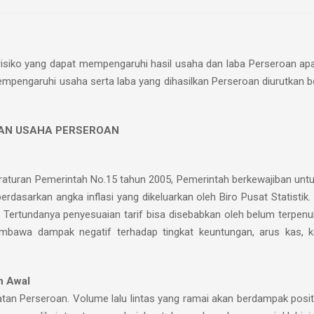
iko yang dapat mempengaruhi hasil usaha dan laba Perseroan apabi
empengaruhi usaha serta laba yang dihasilkan Perseroan diurutkan b
ATAN USAHA PERSEROAN
uran Pemerintah No.15 tahun 2005, Pemerintah berkewajiban untuk m
erdasarkan angka inflasi yang dikeluarkan oleh Biro Pusat Statistik.
. Tertundanya penyesuaian tarif bisa disebabkan oleh belum terpen
mbawa dampak negatif terhadap tingkat keuntungan, arus kas, 
n Awal
atan Perseroan. Volume lalu lintas yang ramai akan berdampak posi