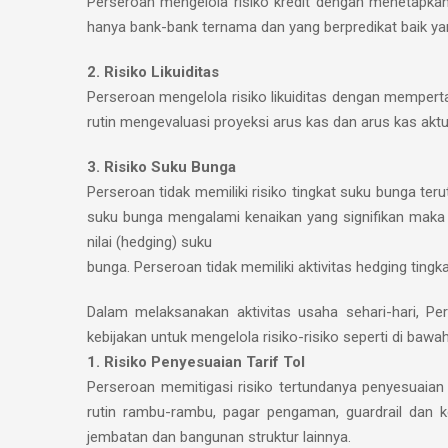
Perseroan mengelola risiko kredit dengan menetapkan 
hanya bank-bank ternama dan yang berpredikat baik yang
2. Risiko Likuiditas
Perseroan mengelola risiko likuiditas dengan mempe
rutin mengevaluasi proyeksi arus kas dan arus kas aktua
3. Risiko Suku Bunga
Perseroan tidak memiliki risiko tingkat suku bunga te
suku bunga mengalami kenaikan yang signifikan maka
nilai (hedging) suku
bunga. Perseroan tidak memiliki aktivitas hedging tingk
Dalam melaksanakan aktivitas usaha sehari-hari, Pe
kebijakan untuk mengelola risiko-risiko seperti di bawah 
1. Risiko Penyesuaian Tarif Tol
Perseroan memitigasi risiko tertundanya penyesuaian
rutin rambu-rambu, pagar pengaman, guardrail dan ken
jembatan dan bangunan struktur lainnya.