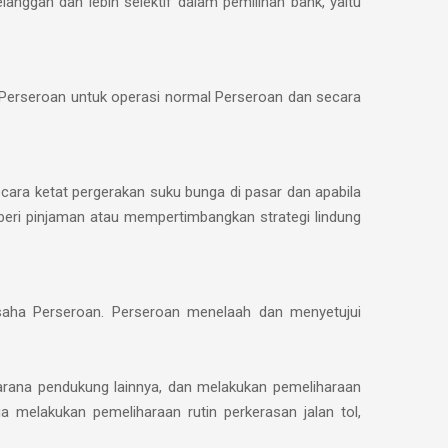
anggan dan lebih selektif dalam pemilihan bank, yaitu
Perseroan untuk operasi normal Perseroan dan secara
ecara ketat pergerakan suku bunga di pasar dan apabila
eri pinjaman atau mempertimbangkan strategi lindung
 usaha Perseroan. Perseroan menelaah dan menyetujui
sarana pendukung lainnya, dan melakukan pemeliharaan
ga melakukan pemeliharaan rutin perkerasan jalan tol,