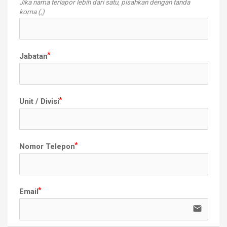
Jika nama terlapor lebih dari satu, pisahkan dengan tanda
koma (,)
Jabatan
Unit / Divisi
Nomor Telepon
Email
email