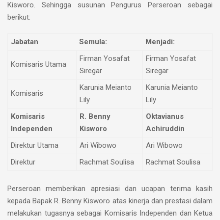
Kisworo. Sehingga susunan Pengurus Perseroan sebagai
berikut:
Jabatan
Semula:
Menjadi:
Firman Yosafat
Firman Yosafat
Komisaris Utama
Siregar
Siregar
Karunia Meianto
Karunia Meianto
Komisaris
Lily
Lily
Komisaris
R. Benny
Oktavianus
Independen
Kisworo
Achiruddin
Direktur Utama
Ari Wibowo
Ari Wibowo
Direktur
Rachmat Soulisa
Rachmat Soulisa
Perseroan memberikan apresiasi dan ucapan terima kasih
kepada Bapak R. Benny Kisworo atas kinerja dan prestasi dalam
melakukan tugasnya sebagai Komisaris Independen dan Ketua