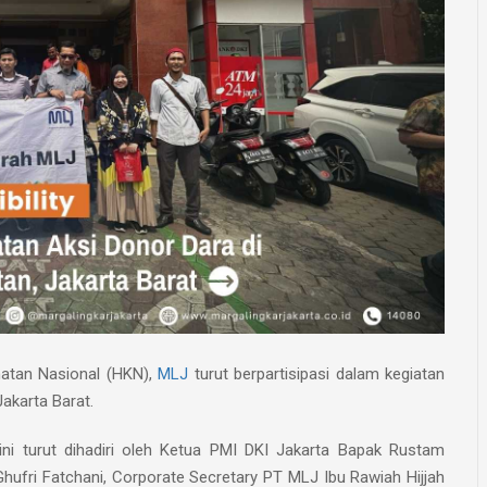
hatan Nasional (HKN),
MLJ
turut berpartisipasi dalam kegiatan
akarta Barat.
ini turut dihadiri oleh Ketua PMI DKI Jakarta Bapak Rustam
hufri Fatchani, Corporate Secretary PT MLJ Ibu Rawiah Hijjah